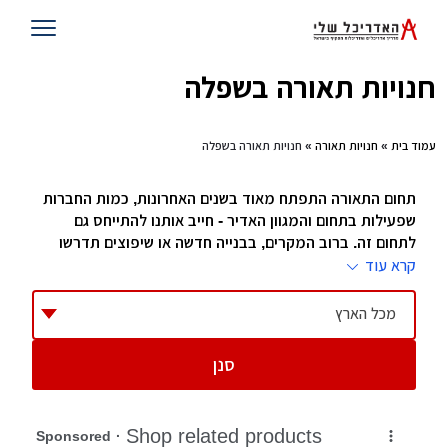
חנויות תאורה בשפלה
עמוד בית
»
חנויות תאורה
» חנויות תאורה בשפלה
תחום התאורה התפתח מאוד בשנים האחרונות, כמות החברות
שפעילות בתחום והמגוון האדיר - חייב אותנו להתייחס גם
לתחום זה. ברוב המקרים, בבנייה חדשה או שיפוצים תדרשו
להחליף גופי תאורה רבים, אם יש לכם מעצב הוא יוכל לעזור
קרא עוד
לכם אם אין לכם, גשו לחנויות התאורה שאספנו למטה והם
ישמחו לייעץ לכם בכל שאלה או עניין.
מכל הארץ
חנויות תאורה
סנן