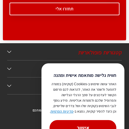
קטגוריות פופולאריות
תוכן מומלץ
חווית גלישה מותאמת אישית ומהנה
האתר עושה שימוש ב-Cookies (קוקיות) במטרה
כללי
לתפעל ולשפר את האתר, להראות לכם פרסום
הקשור לעדכונים על סמך הרגלי הגלישה
והפרופיל שלכם ולמטרות אנליטיות. מידע נוסף
לגבי השימוש בקוקיות שלו ושל צדדים שלישיים,
צריכים ייעוץ מהמקצוענים שלנו? נשמח לעמוד לרשותכם
וכן כיצד להסיר קוקיות, נמצא ב-
מדיניות הפרטיות
.
073-7540442
אישור