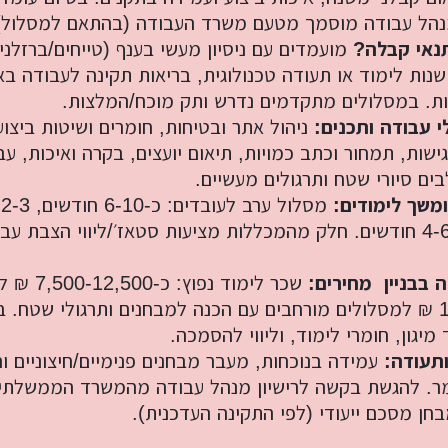
רות
נהל עבודה מוסמך מטעם משרד העבודה (בהתאם למסלול)
תנאי קבלה?
מועמדים עם ניסיון מעשי בענף (טייחים/ברזלנים
ת מודרני
הנדס), 10–12 שנות לימוד או תעודה טכנולוגית, בריאות תקינה לעבודה
ון קטן
ות. במסלולים מתקדמים נדרש ותק מוכח/המלצות.
 עבודה ותכנים:
ניהול אתר ובטיחות, חומרים ושיטות ביצוע
י בניין
גישות, תמחור וכתב כמויות, תיאום יועצים, בקרה ואיכות, עב
ירת קבלן
בים סיורי שטח ותרגולים מעשיים.
ומשך לימודים:
מ
ויות
מסלול מרוכז: כ-4-6 חודשים. חלק מהמכללות מציעות סטאז׳/ליווי הצב
 בבניין מחירים:
שכר לימוד נפו
ו-12,000-18,000 ₪ למסלולים מורחבים עם הכנה למבחנים ותרגולי שטח
 מיגון, חומרי לימוד, וליווי להסמכה.
ותעודה:
עמידה בנוכחות, מעבר מבחנים פנימיים/חיצוניים 
ר. להגשת בקשה לרישיון מנהל עבודה מהמשרד הממשלתי
מבחן מסכם ייעודי (לפי התקינה העדכנית).