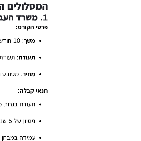
המסלולים המ
1. משרד העבודה והרווחה – קורס מנהלי עבודה בבניין
פרטי הקורס:
משך
: 10 חודשים (לימודי יום)
תעודה
: תעודת
מחיר
: מסובסד על י
תנאי קבלה:
תעודת בגרות מלאה או 2
ניסיון של 5 שנים לפחות בענף הבנייה
עמידה במבחן 