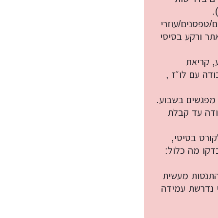
.
/טפסנים/עוזרי
 באתר ורקע בסיסי
, קריאת
ודה עם לו״ז ,
סלול ערב לעובדים: כ-6-10 חודשים, 2-3 מפגשים בשבוע.
ת עבודה עד קבלת
ץ: כ-7,500-12,500 ₪ לקורס בסיסי,
. בדקו מה כלול:
והתנסות מעשית
 נדרשת עמידה